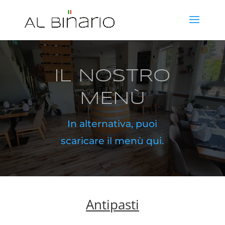
IL NOSTRO
MENÙ
In alternativa, puoi
scaricare il menù qui.
Antipasti